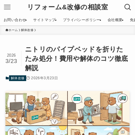
リフォーム&改修の相談室
お問い合わせ
サイトマップ
プライバシーポリシー
会社概要
免
ホーム
解体改修
ニトリのパイプベッドを折りた
2026
たみ処分！費用や解体のコツ徹底
3/23
解説
2026年3月23日
解体改修