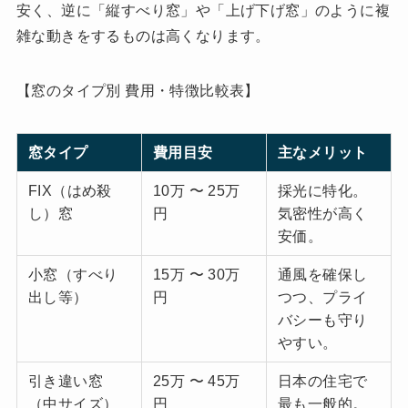
安く、逆に「縦すべり窓」や「上げ下げ窓」のように複
雑な動きをするものは高くなります。
【窓のタイプ別 費用・特徴比較表】
窓タイプ
費用目安
主なメリット
FIX（はめ殺
10万 〜 25万
採光に特化。
し）窓
円
気密性が高く
安価。
小窓（すべり
15万 〜 30万
通風を確保し
出し等）
円
つつ、プライ
バシーも守り
やすい。
引き違い窓
25万 〜 45万
日本の住宅で
（中サイズ）
円
最も一般的。