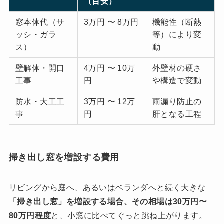
（目安）
窓本体代（サ
3万円 〜 8万円
機能性（断熱
ッシ・ガラ
等）により変
ス）
動
壁解体・開口
4万円 〜 10万
外壁材の硬さ
工事
円
や構造で変動
防水・大工工
3万円 〜 12万
雨漏り防止の
事
円
肝となる工程
掃き出し窓を増設する費用
リビングから庭へ、あるいはベランダへと続く大きな
「掃き出し窓」を増設する場合、その相場は30万円〜
80万円程度
と、小窓に比べてぐっと跳ね上がります。